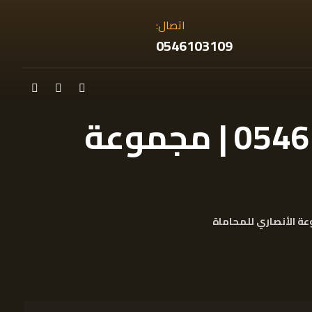
اتصال:
0546103109
مسجل عيني عقاري في مكة | 0546103109 | مجموعة