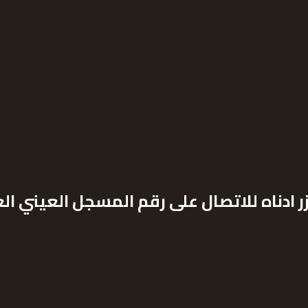
زر ادناه للاتصال على رقم المسجل العيني ا